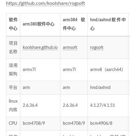
https://github.com/koolshare/rogsoft
软件
arm384软
hnd/axhnd软件中
arm380软件中心
软
中心
件中心
心
项目
koolshare.github.io
armsoft
rogsoft
le
名称
适用
armv7l
armv7l
armv8（aarch64）
x6
架构
平台
arm
arm
hnd/axhnd
by
linux
2.6.36.4
2.6.36.4
4.1.27/4.1.51
很
内核
CPU
bcm4708/9
bcm4708/9
bcm4906/8
in