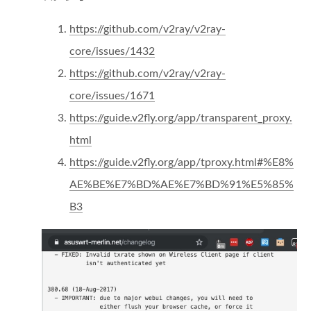
https://github.com/v2ray/v2ray-
core/issues/1432
https://github.com/v2ray/v2ray-
core/issues/1671
https://guide.v2fly.org/app/transparent_proxy.
html
https://guide.v2fly.org/app/tproxy.html#%E8%
AE%BE%E7%BD%AE%E7%BD%91%E5%85%
B3