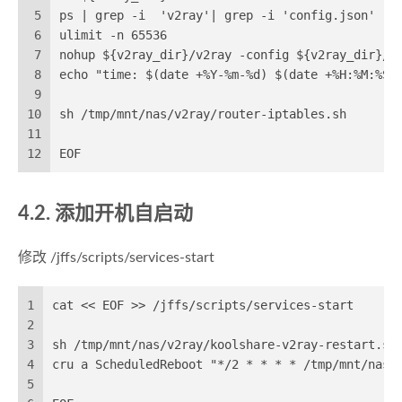
5
ps | grep -i  'v2ray'| grep -i 'config.json' | 
6
ulimit -n 65536
7
nohup ${v2ray_dir}/v2ray -config ${v2ray_dir}/c
8
echo "time: $(date +%Y-%m-%d) $(date +%H:%M:%S)
9
10
sh /tmp/mnt/nas/v2ray/router-iptables.sh
11
12
EOF
4.2. 添加开机自启动
修改 /jffs/scripts/services-start
1
cat << EOF >> /jffs/scripts/services-start
2
3
sh /tmp/mnt/nas/v2ray/koolshare-v2ray-restart.sh
4
cru a ScheduledReboot "*/2 * * * * /tmp/mnt/nas/
5