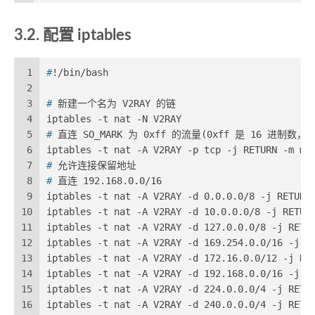
3.2. 配置 iptables
1
#
!/bin/bash
2
3
# 
新建一个名为 V2RAY 的链
4
iptables -t nat -N V2RAY
5
# 
直连 SO_MARK 为 0xff 的流量(0xff 是 16
6
iptables -t nat -A V2RAY -p tcp -j RETURN -m ma
7
# 
允许连接保留地址
8
# 
直连 192.168.0.0/16
9
iptables -t nat -A V2RAY -d 0.0.0.0/8 -j RETURN
10
iptables -t nat -A V2RAY -d 10.0.0.0/8 -j RETUR
11
iptables -t nat -A V2RAY -d 127.0.0.0/8 -j RETU
12
iptables -t nat -A V2RAY -d 169.254.0.0/16 -j R
13
iptables -t nat -A V2RAY -d 172.16.0.0/12 -j RE
14
iptables -t nat -A V2RAY -d 192.168.0.0/16 -j R
15
iptables -t nat -A V2RAY -d 224.0.0.0/4 -j RETU
16
iptables -t nat -A V2RAY -d 240.0.0.0/4 -j RETU