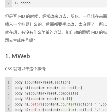
5
2. xxxxx
但是写 MD 的时候，经常改来改去，所以，一旦想在前面
插入一个标题什么的，后面都要手动改，太麻烦了。所以
就在想，有没有什么简单的办法，能自动的跟据 MD 的标
题去生成序号呢？
1. MWeb
CSS 就可以干这个事情:
1
body
 {
counter-reset
:section}
2
body
h1
{
counter-reset
:sub-section}
3
body
h2
{
counter-reset
:composite}
4
body
h3
{
counter-reset
:detail}
5
body
h1
:before
{
content
:
counter
(section) 
" "
;
coun
6
body
h2
:before
{
content
:
counter
(section) 
"."
coun