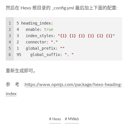
然后在 Hexo 根目录的 _config.yml 最后加上下面的配置:
1
5 heading_index:
2
4   enable:
true
3
3   index_styles:
"{1} {1} {1} {1} {1} {1}"
4
2   connector:
"."
5
1   global_prefix:
""
6
95    global_suffix:
". "
重新生成即可。
参考:
https://www.npmjs.com/package/hexo-heading-
index
# Hexo
# MWeb